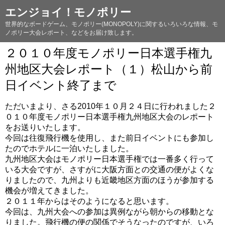
エンジョイ！モノポリー
世界的なボードゲーム、モノポリー(MONOPOLY)に関するいろいろな情報、モ
ノポリー大会レポート、などをお届け致します。
２０１０年度モノポリー日本選手権九
州地区大会レポート（１）松山から前
日イベント終了まで
ただいまより、さる2010年１０月２４日に行われました２
０１０年度モノポリー日本選手権九州地区大会のレポート
をお送りいたします。
今回は往復飛行機を使用し、また前日イベントにも参加し
たのでホテルに一泊いたしました。
九州地区大会はモノポリー日本選手権では一番多く行って
いる大会ですが、さすがに大阪方面との交通の便がよくな
りましたので、九州よりも近畿地区方面のほうが参加する
機会が増えてきました。
２０１１年からはそのようになると思います。
今回は、九州大会への参加は異例ながら朝からの移動とな
りました。飛行機の便の関係でそうなったのですが、いろ